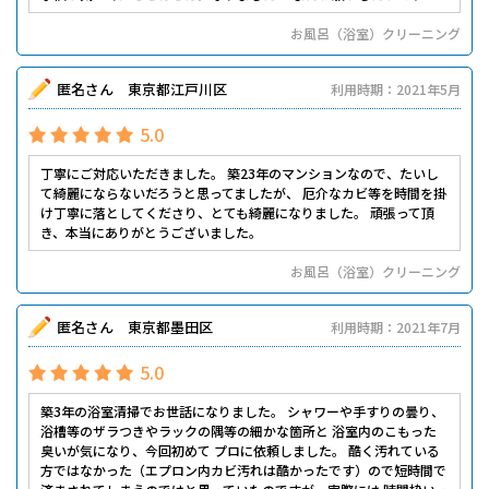
お風呂（浴室）クリーニング
匿名さん 東京都江戸川区
利用時期：2021年5月
5.0
丁寧にご対応いただきました。 築23年のマンションなので、たいし
て綺麗にならないだろうと思ってましたが、 厄介なカビ等を時間を掛
け丁寧に落としてくださり、とても綺麗になりました。 頑張って頂
き、本当にありがとうございました。
お風呂（浴室）クリーニング
匿名さん 東京都墨田区
利用時期：2021年7月
5.0
築3年の浴室清掃でお世話になりました。 シャワーや手すりの曇り、
浴槽等のザラつきやラックの隅等の細かな箇所と 浴室内のこもった
臭いが気になり、今回初めて プロに依頼しました。 酷く汚れている
方ではなかった（エプロン内カビ汚れは酷かったです）ので短時間で