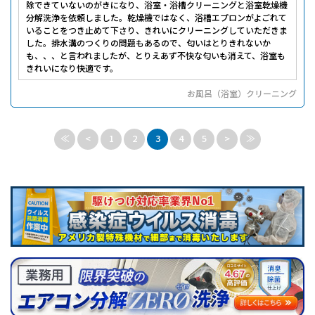
除できていないのがきになり、浴室・浴槽クリーニングと浴室乾燥機
分解洗浄を依頼しました。乾燥機ではなく、浴槽エプロンがよごれて
いることをつき止めて下さり、きれいにクリーニングしていただきま
した。排水溝のつくりの問題もあるので、匂いはとりきれないか
も、、、と言われましたが、とりえあず不快な匂いも消えて、浴室も
きれいになり快適です。
お風呂（浴室）クリーニング
≪
<
1
2
3
4
5
>
≫