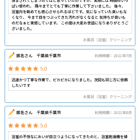
済まされてしまうのではと思っていたのですが、実際には 時間枠いっ
ぱい使われ、 隅々までとても丁寧に作業して下さいました。 後々、
浴室内を眺めても感心させられるほどです。気になっていた臭いもな
くなり、 今まで目をつぶってきた汚れがなくなると 気持ちが良いも
のだなぁと実感しています。 この度は大変お世話になりありがとうご
ざいました。
お風呂（浴室）クリーニング
匿名さん 千葉県千葉市
利用時期：2021年7月
5.0
迅速かつ丁寧な作業で、ピカピカになりました。次回も同じ方に依頼
したいです
お風呂（浴室）クリーニング
匿名さん 千葉県千葉市
利用時期：2021年8月
5.0
浴室の不快なにおいが目立つようになってきたのと、浴室乾燥機を掃