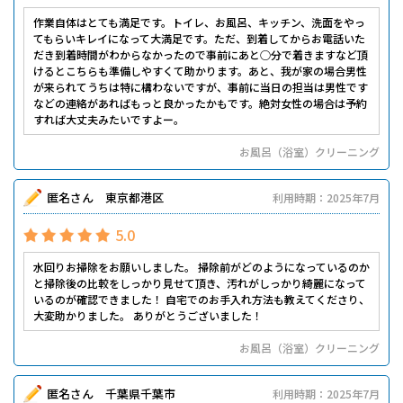
作業自体はとても満足です。トイレ、お風呂、キッチン、洗面をやっ
てもらいキレイになって大満足です。ただ、到着してからお電話いた
だき到着時間がわからなかったので事前にあと○分で着きますなど頂
けるとこちらも準備しやすくて助かります。あと、我が家の場合男性
が来られてうちは特に構わないですが、事前に当日の担当は男性です
などの連絡があればもっと良かったかもです。絶対女性の場合は予約
すれば大丈夫みたいですよー。
お風呂（浴室）クリーニング
匿名さん 東京都港区
利用時期：2025年7月
5.0
水回りお掃除をお願いしました。 掃除前がどのようになっているのか
と掃除後の比較をしっかり見せて頂き、汚れがしっかり綺麗になって
いるのが確認できました！ 自宅でのお手入れ方法も教えてくださり、
大変助かりました。 ありがとうございました！
お風呂（浴室）クリーニング
匿名さん 千葉県千葉市
利用時期：2025年7月