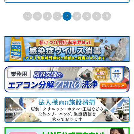
≪
<
1
2
3
4
5
>
≫