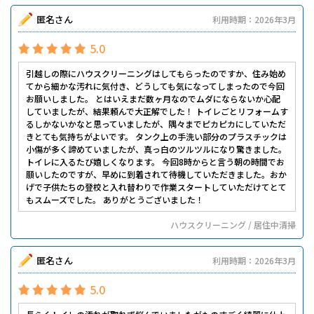
匿名さん
利用時期：2026年3月
5.0
引越しの際にハウスクリーニングはしてもらったのですか、住み始め
てから細かな汚れに気付き、どうしても気になってしまったので今回
お願いしました。 とはいえまだ数ヶ月なのでムダにならないか心配
していましたが、結果頼んで大正解でした！ トイレごとリフォームす
るしかないかなと思っていましたが、隅々までピカピカにしていただ
きとても気持ちがよいです。 タンク上の手洗い部分のプラスチックは
小傷が多く諦めていましたが、真っ白のツルツルになり驚きました。
トイレに入るたび嬉しくなります。 今回8時からと言う朝の時間でお
願いしたのですが、早めに到着されて待機していただきました。おか
げで子供たちの登校と入れ替わりで作業スタートしていただけてとて
もスムーズでした。 ありがとうございました！
ハウスクリーニング / 居住中清掃
匿名さん
利用時期：2026年3月
5.0