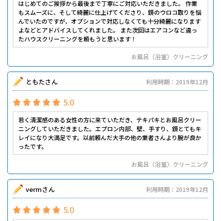
はじめてのご挨拶から最後まで丁寧にご対応いただきました。 作業
もスムーズに、そして綺麗に仕上げてくださり、鏡のウロコ取りを悩
んでいたのですが、オプションで対応しなくても十分綺麗になります
よなどとアドバイスしてくれました。 また次回はエアコンなど違っ
たハウスクリーニングを頼もうと思います！
お風呂（浴室）クリーニング
ともたさん
利用時期：2019年12月
5.0
若く清潔感のある女性の方に来ていただき、テキパキとお風呂クリー
ニングしていただきました。エプロン内部、壁、手すり、鏡とてもキ
レイになり大満足です。以前頼んだ大手の他の業者さんより腕が良か
ったです。
お風呂（浴室）クリーニング
vermさん
利用時期：2019年12月
5.0