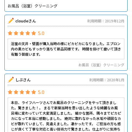
お風呂（浴室）クリーニング
cloudeさん
利用時期：2019年12月
5.0
浴室の天井・壁面が購入当時の様にピカピカになりました。エプロン
内の黒カビもすっかり落ちて新品同様です。 時間を掛けて磨いて頂き
有難う御座います。
お風呂（浴室）クリーニング
しぶさん
利用時期：2020年1月
5.0
本日、ライフハーツさんでお風呂のクリーニングをやって頂きまし
た。驚きました！。 まるで新築当時を思い出したような綺麗なお風
呂場に変わっていて大変満足しました。 細かな箇所、隅々までピカピ
カになって本当に感動しました。 絶対に取れなかった水垢や頑固なカ
ビが取れていまして、見違えました。凄かったです。 ご担当の方も感
じが良くて丁寧な対応と高い技術力で驚きました。仕上がりに気持ち